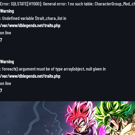
Error: SQLSTATE[HY000]: General error: 1 no such table: CharacterGroup_Mod_
Warning
: Undefined variable $trait_chara_list in
/var/www/dblegends.net/traits.php
on line
7
Warning
: foreach() argument must be of type array|object, null given in
/var/www/dblegends.net/traits.php
on line
7