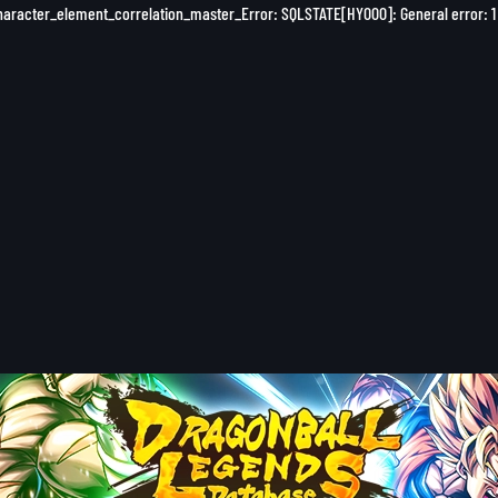
character_element_correlation_master_Error: SQLSTATE[HY000]: General error: