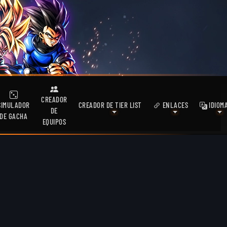
CREADOR
SIMULADOR
CREADOR DE TIER LIST
ENLACES
IDIOM
DE
DE GACHA
EQUIPOS