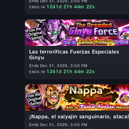
Ends Dec 31, 2029, 3:00 PM
1241d 21h 44m 20s
ENDS IN
Las terroríficas Fuerzas Especiales
Ginyu
Ends Dec 31, 2029, 3:00 PM
1241d 21h 44m 20s
ENDS IN
¡Nappa, el saiyajin sanguinario, ataca
Ends Dec 31, 2029, 3:00 PM