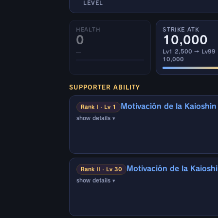
LEVEL
HEALTH
STRIKE ATK
0
10,000
—
Lv1 2,500 → Lv99
10,000
SUPPORTER ABILITY
Motivación de la Kaioshin
Rank I · Lv 1
show details ▾
▼ Efectos aplicables a:
Personajes aliados
▼ Condiciones de activación:
Motivación de la Kaioshi
Cuando un aliado cae abatido (1 vez)
Rank II · Lv 30
show details ▾
* Con algunas excepciones, como cuando los
▼ Efectos aplicables a:
Personajes aliados
▼ Efectos:
· Tiempo de espera al cambiar de luchador -