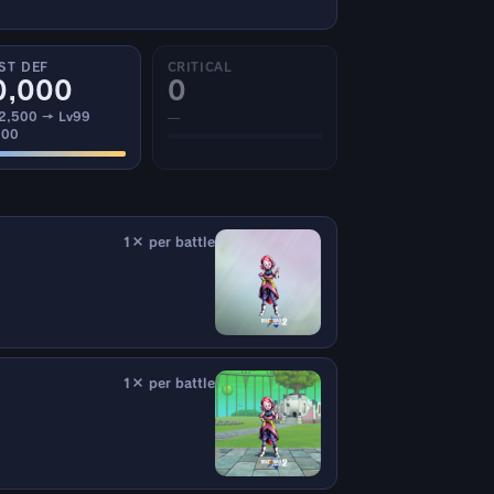
ST DEF
CRITICAL
0,000
0
 2,500 → Lv99
—
000
1× per battle
1× per battle