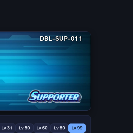
DBL-SUP-011
Lv 31
Lv 50
Lv 60
Lv 80
Lv 99