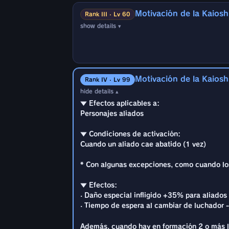
▼ Condiciones de activación:
Motivación de la Kaioshi
Cuando un aliado cae abatido (1 vez)
Rank III · Lv 60
Además, cuando hay en formación 2 o más
show details ▾
· Tiempo de espera al cambiar de luchador -
* Con algunas excepciones, como cuando los
▼ Efectos aplicables a:
Personajes aliados
▼ Efectos:
· Daño especial infligido +30% para aliados
▼ Condiciones de activación:
· Tiempo de espera al cambiar de luchador -
Motivación de la Kaiosh
Cuando un aliado cae abatido (1 vez)
Rank IV · Lv 99
hide details ▴
Además, cuando hay en formación 2 o más
* Con algunas excepciones, como cuando los
▼ Efectos aplicables a:
· Tiempo de espera al cambiar de luchador -
Personajes aliados
▼ Efectos:
· Daño especial infligido +33% para aliados
▼ Condiciones de activación:
· Tiempo de espera al cambiar de luchador -
Cuando un aliado cae abatido (1 vez)
Además, cuando hay en formación 2 o más
* Con algunas excepciones, como cuando los
· Tiempo de espera al cambiar de luchador -
▼ Efectos:
· Daño especial infligido +35% para aliados
· Tiempo de espera al cambiar de luchador -
Además, cuando hay en formación 2 o más