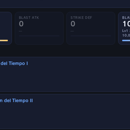
BLAST ATK
STRIKE DEF
BLA
0
0
1
—
—
Lv1
10,
 del Tiempo I
n del Tiempo II
 aliados caen abatidos por autodestrucción
1 s para aliados (20 s)