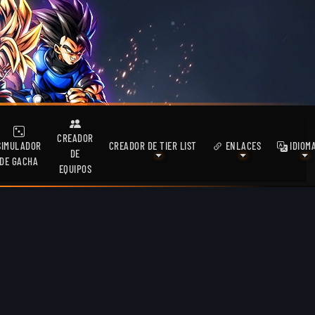
CREADOR
SIMULADOR
CREADOR DE TIER LIST
ENLACES
IDIOM
DE
DE GACHA
EQUIPOS