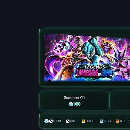
Summon ×10
1,000
0
0
0
0
0
SPENT
PULLS
LEGEND
ULTRA
RATE-UP