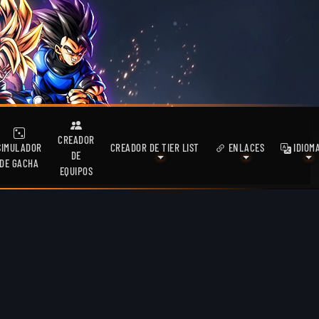
CREADOR
SIMULADOR
CREADOR DE TIER LIST
ENLACES
IDIOM
DE
DE GACHA
EQUIPOS