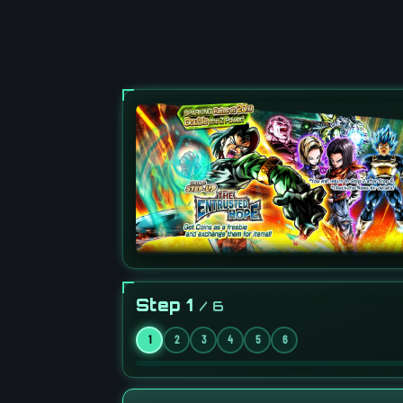
Step 1
/ 6
1
2
3
4
5
6