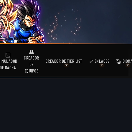
CREADOR
SIMULADOR
CREADOR DE TIER LIST
ENLACES
IDIOM
DE
DE GACHA
EQUIPOS