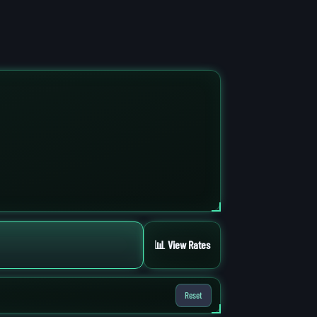
📊 View Rates
Reset