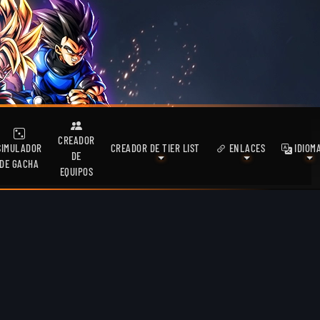
CREADOR
SIMULADOR
CREADOR DE TIER LIST
ENLACES
IDIOM
DE
DE GACHA
EQUIPOS