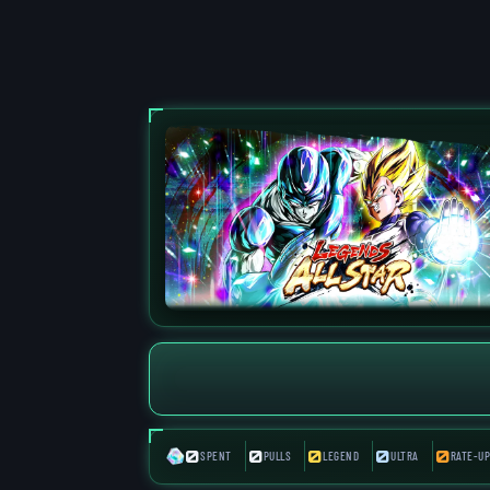
0
0
0
0
0
SPENT
PULLS
LEGEND
ULTRA
RATE-UP