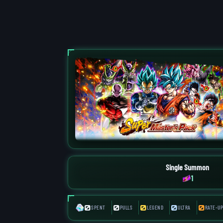
Single Summon
1
0
0
0
0
0
SPENT
PULLS
LEGEND
ULTRA
RATE-UP