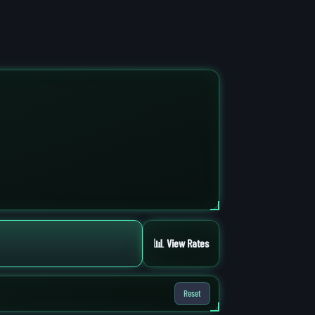
📊 View Rates
Reset