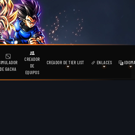
CREADOR
SIMULADOR
CREADOR DE TIER LIST
ENLACES
IDIOM
DE
DE GACHA
EQUIPOS