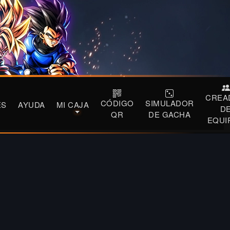
CREA
CÓDIGO
SIMULADOR
ES
AYUDA
MI CAJA
D
QR
DE GACHA
EQUI