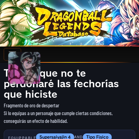
Te dije que no te
perdonaré las fechorías
que hiciste
Fragmento de oro de despertar
Si lo equipas a un personaje que cumple ciertas condiciones,
conseguirás un efecto de habilidad.
Supersaiyajin 4
Tipo Físico
AND
EQUIPPABLE