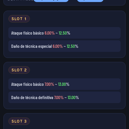
SLOT 1
Ataque físico básico
6.00%
~
12.50
%
Daño de técnica especial
6.00%
~
12.50
%
SLOT 2
Ataque físico básico
7.00%
~
13.00
%
Daño de técnica definitiva
7.00%
~
13.00
%
SLOT 3