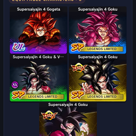
Supersaiyajin 4 Gogeta
Supersaiyajin 4 Goku
LEGENDS LIMITED
Supersaiyajin 4 Goku & Vegeta
Supersaiyajin 4 Goku & Vegeta
Supersaiyajin 4 Goku
LEGENDS LIMITED
LEGENDS LIMITED
Supersaiyajin 4 Goku