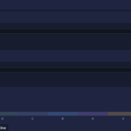
D
C
B
A
S
line