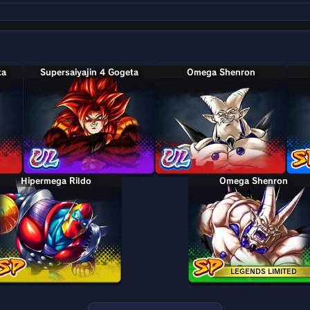
ta
Supersaiyajin 4 Gogeta
Omega Shenron
Hipermega Rildo
Omega Shenron
LEGENDS LIMITED