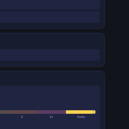
Z
Z+
Godly