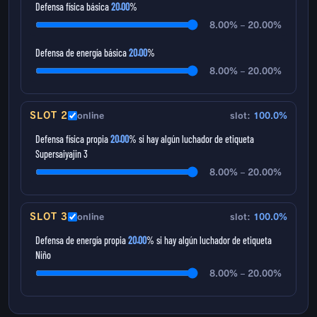
Defensa física básica
20.00
%
8.00% – 20.00%
Defensa de energía básica
20.00
%
8.00% – 20.00%
SLOT 2
online
slot:
100.0%
Defensa física propia
20.00
% si hay algún luchador de etiqueta
Supersaiyajin 3
8.00% – 20.00%
SLOT 3
online
slot:
100.0%
Defensa de energía propia
20.00
% si hay algún luchador de etiqueta
Niño
8.00% – 20.00%