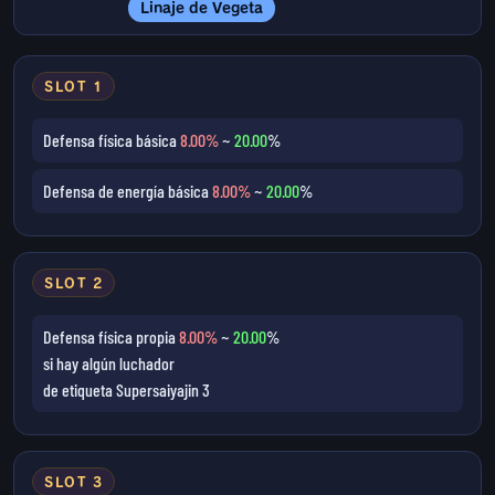
Linaje de Vegeta
SLOT 1
Defensa física básica
8.00%
~
20.00
%
Defensa de energía básica
8.00%
~
20.00
%
SLOT 2
Defensa física propia
8.00%
~
20.00
%
si hay algún luchador
de etiqueta Supersaiyajin 3
SLOT 3