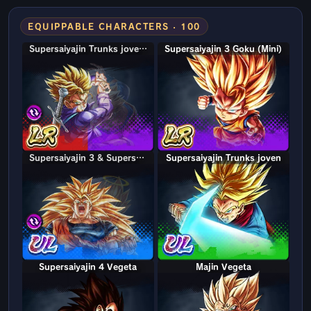
EQUIPPABLE CHARACTERS · 100
Supersaiyajin Trunks joven & Gohan
Supersaiyajin Trunks joven & Gohan
Supersaiyajin 3 Goku (Mini)
Supersaiyajin 3 & Supersaiyajin 2 Goku & Vegeta
Supersaiyajin 3 & Supersaiyajin 2 Goku & Vegeta
Supersaiyajin Trunks joven
Supersaiyajin 4 Vegeta
Majin Vegeta