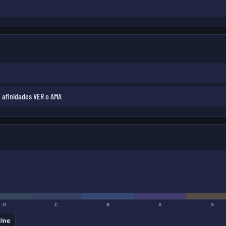
e afinidades VER o AMA
D
C
B
A
S
line