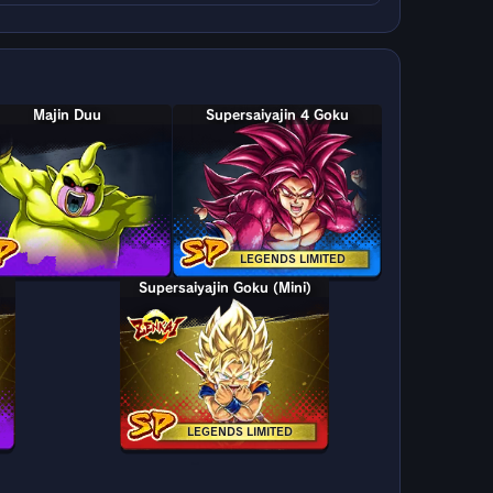
Majin Duu
Supersaiyajin 4 Goku
LEGENDS LIMITED
Supersaiyajin Goku (Mini)
LEGENDS LIMITED