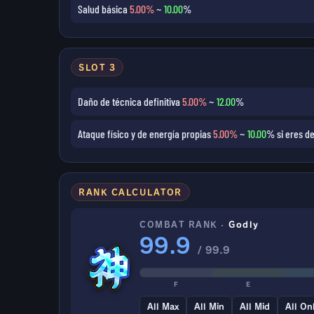
Salud básica
5.00%
~
10.00
%
SLOT 3
Daño de técnica definitiva
5.00%
~
12.00
%
Ataque físico y de energía propias
5.00%
~
10.00
% si eres d
RANK CALCULATOR
COMBAT RANK ·
Godly
99.9
/ 99.9
F
E
All Max
All Min
All Mid
All On