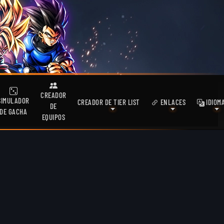
CREADOR
SIMULADOR
CREADOR DE TIER LIST
ENLACES
IDIOM
DE
DE GACHA
EQUIPOS