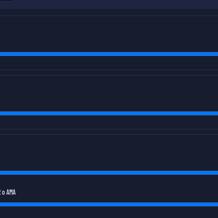
R o AMA