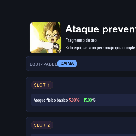
Ataque prevent
Fragmento de oro
Si lo equipas a un personaje que cumple
DAIMA
EQUIPPABLE
SLOT 1
Ataque físico básico
5.00%
~
15.00
%
SLOT 2