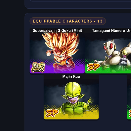
EQUIPPABLE CHARACTERS · 13
Supersaiyajin 3 Goku (Mini)
Tamagami Número U
Majin Kuu