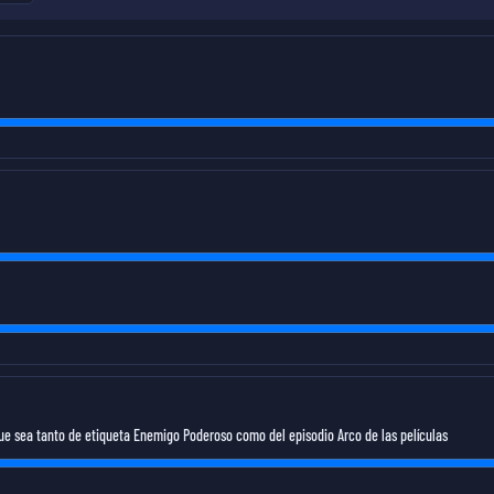
ue sea tanto de etiqueta Enemigo Poderoso como del episodio Arco de las películas