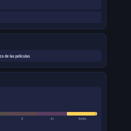
o de las películas
Z
Z+
Godly