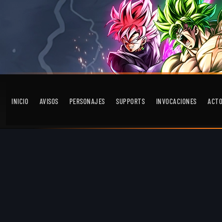
INICIO
AVISOS
PERSONAJES
SUPPORTS
INVOCACIONES
ACT