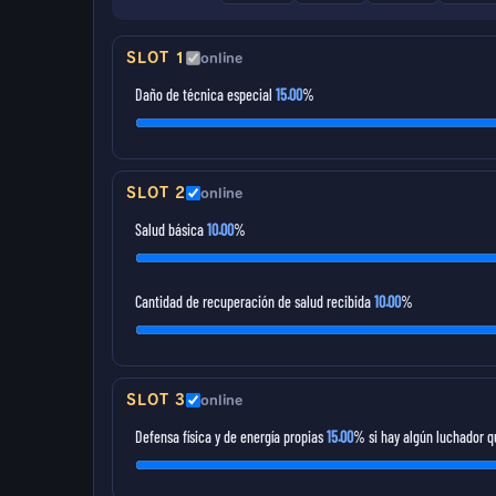
SLOT 1
online
Daño de técnica especial
15.00
%
SLOT 2
online
Salud básica
10.00
%
Cantidad de recuperación de salud recibida
10.00
%
SLOT 3
online
Defensa física y de energía propias
15.00
% si hay algún luchador q