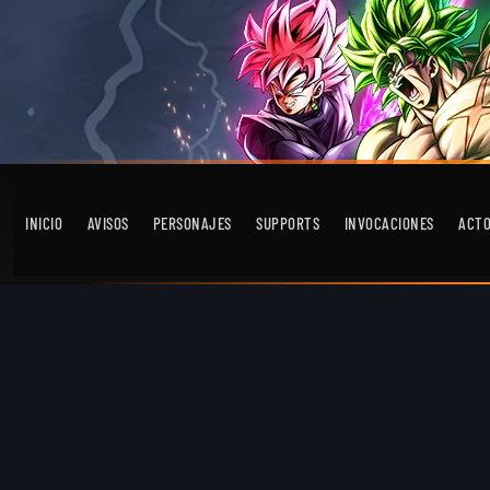
INICIO
AVISOS
PERSONAJES
SUPPORTS
INVOCACIONES
ACT