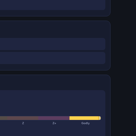
Z
Z+
Godly