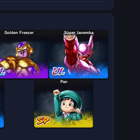
Golden Freezer
Súper Janemba
Pan