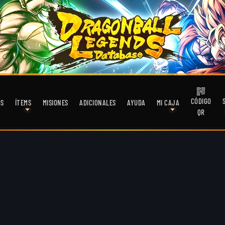
CÓDIGO
OS
ÍTEMS
MISIONES
ADICIONALES
AYUDA
MI CAJA
QR