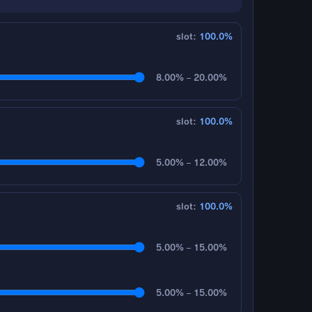
slot:
100.0%
8.00% – 20.00%
slot:
100.0%
5.00% – 12.00%
slot:
100.0%
5.00% – 15.00%
5.00% – 15.00%