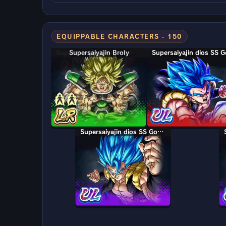
EQUIPPABLE CHARACTERS · 150
Supersaiyajin Broly
Supersaiyajin Broly máximo poder
Supersaiyajin dios SS Gogeta