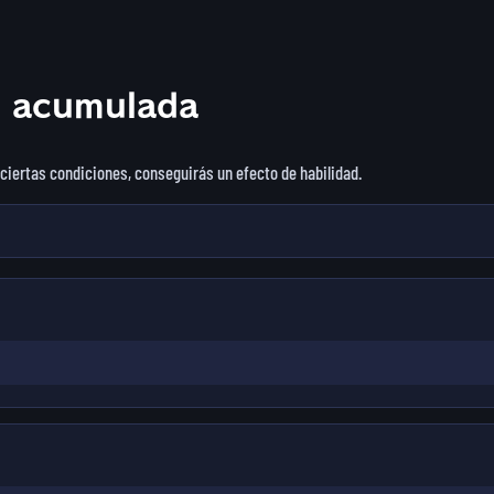
n acumulada
 ciertas condiciones, conseguirás un efecto de habilidad.