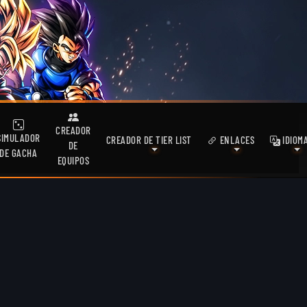
CREADOR
SIMULADOR
CREADOR DE TIER LIST
ENLACES
IDIOM
DE
DE GACHA
EQUIPOS