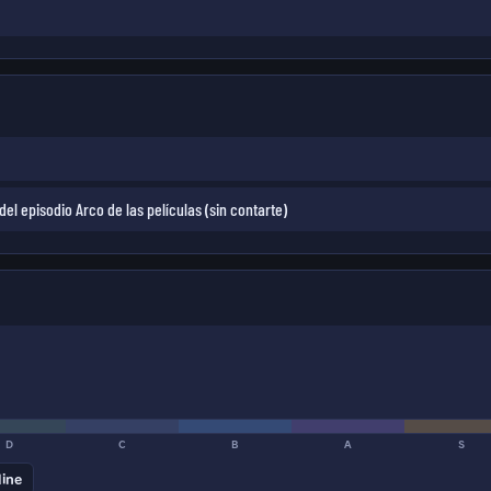
el episodio Arco de las películas (sin contarte)
D
C
B
A
S
line