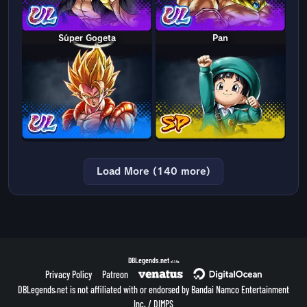
Súper Gogeta
Pan
Load More (140 more)
DBLegends.net
v1.1.5a
Privacy Policy
Patreon
DBLegends.net is not affiliated with or endorsed by Bandai Namco Entertainment
Inc. / DIMPS