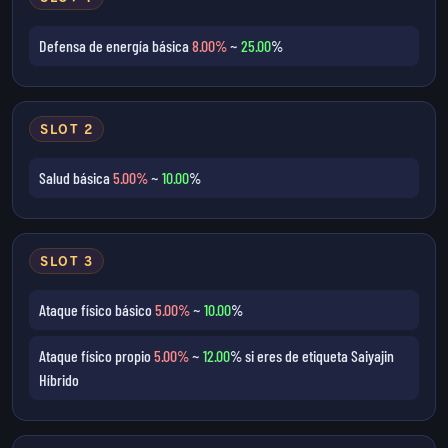
Defensa de energía básica
8.00%
~
25.00
%
SLOT 2
Salud básica
5.00%
~
10.00
%
SLOT 3
Ataque físico básico
5.00%
~
10.00
%
Ataque físico propio
5.00%
~
12.00
% si eres de etiqueta Saiyajin
Híbrido