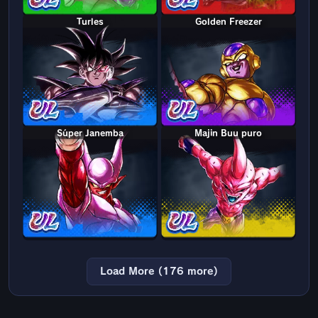
Turles
Golden Freezer
Súper Janemba
Majin Buu puro
Load More (176 more)