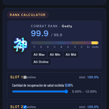
RANK CALCULATOR
COMBAT RANK ·
Godly
99.9
/ 99.9
F
E
D
C
B
A
S
Z
Z+
Godly
All Max
All Min
All Mid
All Online
SLOT 1
online
slot:
100.0%
Cantidad de recuperación de salud recibida
12.00
%
5.00% – 12.00%
SLOT 2
online
slot:
100.0%