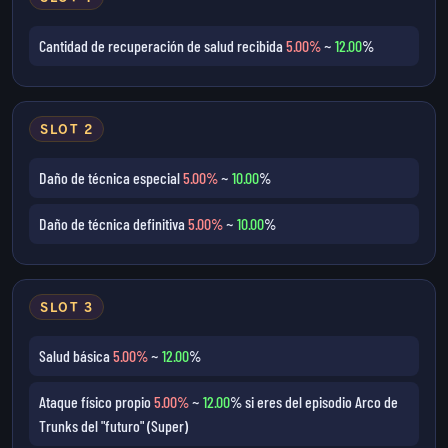
Cantidad de recuperación de salud recibida
5.00%
~
12.00
%
SLOT 2
Daño de técnica especial
5.00%
~
10.00
%
Daño de técnica definitiva
5.00%
~
10.00
%
SLOT 3
Salud básica
5.00%
~
12.00
%
Ataque físico propio
5.00%
~
12.00
% si eres del episodio Arco de
Trunks del "futuro" (Super)