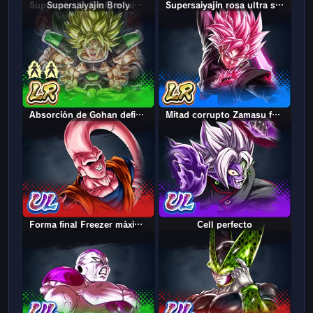
Supersaiyajin Broly
Supersaiyajin Broly máximo poder
Supersaiyajin rosa ultra supervillano Goku Oscuro
Absorción de Gohan definitivo Majin Buu
Mitad corrupto Zamasu fusionado
Forma final Freezer máximo poder
Cell perfecto