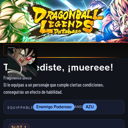
Tú lo pediste, ¡muereee!
Fragmento único
Si lo equipas a un personaje que cumple ciertas condiciones,
conseguirás un efecto de habilidad.
Enemigo Poderoso
AZU
AND
EQUIPPABLE
SLOT 1