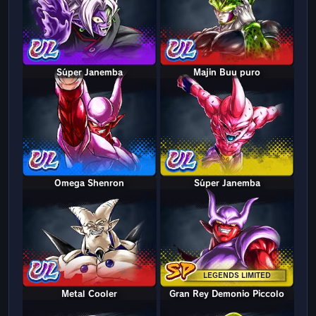
Súper Janemba
Majin Buu puro
Omega Shenron
Súper Janemba
LEGENDS LIMITED
Metal Cooler
Gran Rey Demonio Piccolo