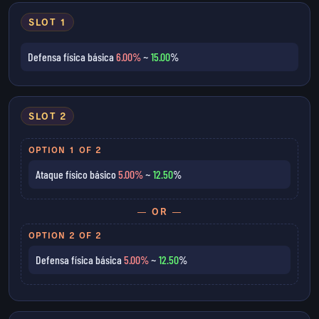
SLOT 1
Defensa física básica
6.00%
~
15.00
%
SLOT 2
OPTION 1 OF 2
Ataque físico básico
5.00%
~
12.50
%
— OR —
OPTION 2 OF 2
Defensa física básica
5.00%
~
12.50
%