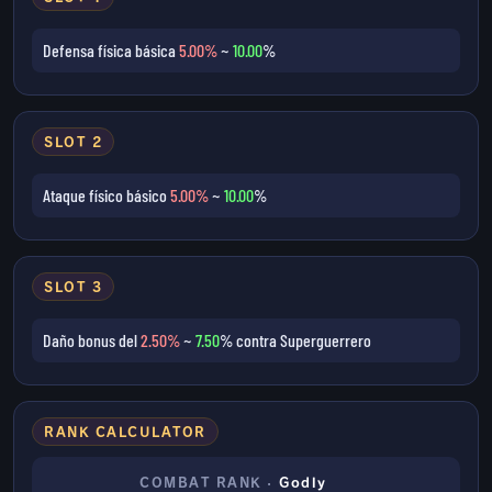
Defensa física básica
5.00%
~
10.00
%
SLOT 2
Ataque físico básico
5.00%
~
10.00
%
SLOT 3
Daño bonus del
2.50%
~
7.50
% contra Superguerrero
RANK CALCULATOR
COMBAT RANK ·
Godly