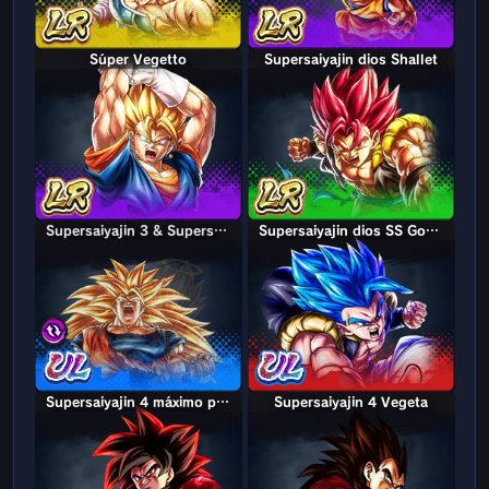
Súper Vegetto
Supersaiyajin dios Shallet
Supersaiyajin 3 & Supersaiyajin 2 Goku & Vegeta
Supersaiyajin 3 & Supersaiyajin 2 Goku & Vegeta
Supersaiyajin dios SS Gogeta
Supersaiyajin 4 máximo poder Goku
Supersaiyajin 4 Vegeta