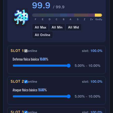
99.9
/ 99.9
F
E
D
C
B
A
S
Z
Z+
Godly
All Max
All Min
All Mid
All Online
SLOT 1
online
slot:
100.0%
Defensa física básica
10.00
%
5.00% – 10.00%
SLOT 2
online
slot:
100.0%
Ataque físico básico
10.00
%
5.00% – 10.00%
SLOT 3
online
slot:
100.0%