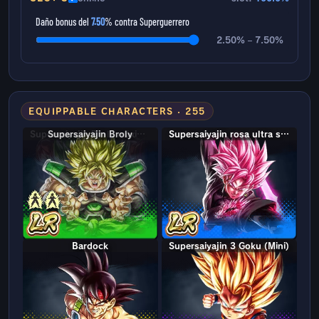
Daño bonus del
7.50
% contra Superguerrero
2.50% – 7.50%
EQUIPPABLE CHARACTERS · 255
Supersaiyajin Broly
Supersaiyajin Broly máximo poder
Supersaiyajin rosa ultra supervillano Goku Oscuro
Bardock
Supersaiyajin 3 Goku (Mini)