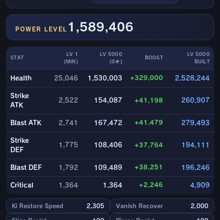
1,589,406
POWER LEVEL
LV 1
LV 5000
LV 5000
STAT
BOOST
(MIN)
(0★)
BUILT
+329,000
Health
25,046
1,530,003
2,528,244
Strike
2,522
154,087
+41,198
260,907
ATK
+41,479
Blast ATK
2,741
167,472
279,493
Strike
1,775
108,406
+37,764
194,111
DEF
+38,251
Blast DEF
1,792
109,489
196,246
+2,246
Critical
1,364
1,364
4,909
Ki Restore Speed
2,305
Vanish Recover
2,000