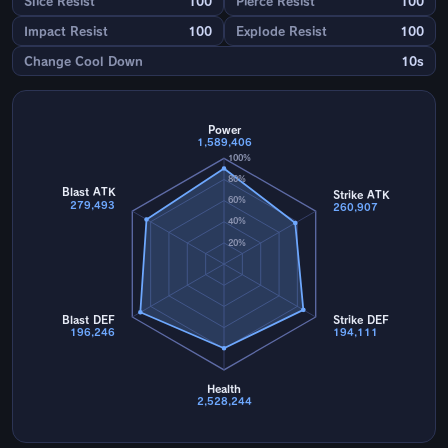
Slice Resist
100
Pierce Resist
100
Impact Resist
100
Explode Resist
100
Change Cool Down
10s
Power
1,589,406
100%
80%
Blast ATK
Strike ATK
60%
279,493
260,907
40%
20%
Blast DEF
Strike DEF
196,246
194,111
Health
2,528,244