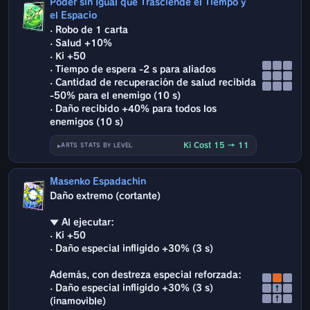
Poder sin Igual que Trasciende el Tiempo y
el Espacio
· Robo de 1 carta
· Salud +10%
· Ki +50
· Tiempo de espera -2 s para aliados
· Cantidad de recuperación de salud recibida
-50% para el enemigo (10 s)
· Daño recibido +40% para todos los
enemigos (10 s)
Ki Cost 15 → 11
ARTS STATS BY LEVEL
Masenko Espadachín
Daño extremo (cortante)
▼ Al ejecutar:
· Ki +50
· Daño especial infligido +30% (3 s)
Además, con destreza especial reforzada:
· Daño especial infligido +30% (3 s)
↑
↑
(inamovible)