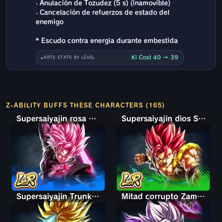
· Anulación de Tozudez (5 s) (inamovible)
· Cancelación de refuerzos de estado del
enemigo
* Escudo contra energía durante embestida
Ki Cost 40 → 39
ARTS STATS BY LEVEL
Z-ABILITY BUFFS THESE CHARACTERS (165)
Supersaiyajin rosa ultra supervillano Goku Oscuro
Supersaiyajin dios Shallet
Supersaiyajin Trunks joven
Mitad corrupto Zamasu fusionado