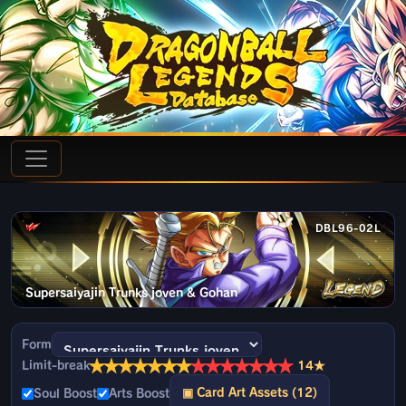
DBL96-02L
Supersaiyajin Trunks joven & Gohan
Form
★
★
★
★
★
★
★
★
★
★
★
★
★
★
Limit-break
14★
▣ Card Art Assets (12)
Soul Boost
Arts Boost