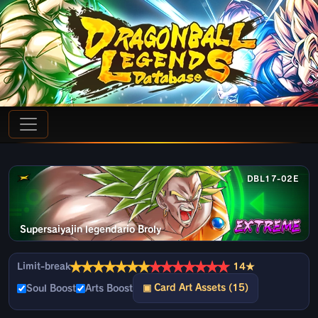
DBL17-02E
Supersaiyajin legendario Broly
★
★
★
★
★
★
★
★
★
★
★
★
★
★
Limit-break
14★
▣ Card Art Assets (15)
Soul Boost
Arts Boost