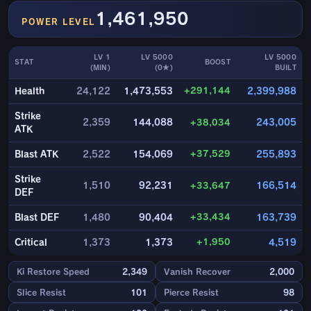
1,461,950
POWER LEVEL
LV 1
LV 5000
LV 5000
STAT
BOOST
(MIN)
(0★)
BUILT
+291,144
Health
24,122
1,473,553
2,399,988
Strike
2,359
144,088
+38,034
243,005
ATK
+37,529
Blast ATK
2,522
154,069
255,893
Strike
1,510
92,231
+33,647
166,514
DEF
+33,434
Blast DEF
1,480
90,404
163,739
+1,950
Critical
1,373
1,373
4,519
Ki Restore Speed
2,349
Vanish Recover
2,000
Slice Resist
101
Pierce Resist
98