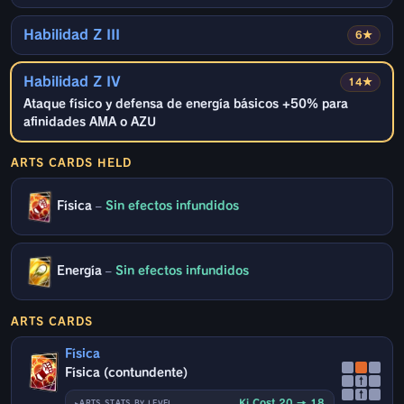
Habilidad Z III
6★
Habilidad Z IV
14★
Ataque físico y defensa de energía básicos +50% para
afinidades AMA o AZU
ARTS CARDS HELD
Física
–
Sin efectos infundidos
Energía
–
Sin efectos infundidos
ARTS CARDS
Física
Física (contundente)
↑
↑
Ki Cost 20 → 18
ARTS STATS BY LEVEL