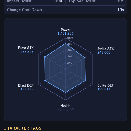
Impact Resist
100
Explode Resist
101
Change Cool Down
10s
Power
1,461,950
100%
80%
Blast ATK
Strike ATK
60%
255,893
243,005
40%
20%
Blast DEF
Strike DEF
163,739
166,514
Health
2,399,988
CHARACTER TAGS