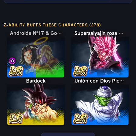
Z-ABILITY BUFFS THESE CHARACTERS (278)
Androide Nº17 & Golden Freezer
Androide Nº17 & Golden Freezer
Supersaiyajin rosa ultra supervillano Goku Oscuro
Bardock
Unión con Dios Piccolo