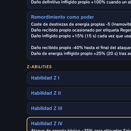
Daño definitivo infligido propio +100% cuando un a
Remordimiento como poder
Coste de destrezas de energía propias -5 (inamovib
Daño recibido propio ocasionado por etiqueta Rege
Daño infligido propio +15% (15 s) cada vez que usa
Daño recibido propio -40% hasta el final del ataqu
Daño de energía infligido propio +25% (20 s) tras ac
Z-ABILITIES
Habilidad Z I
Habilidad Z II
Habilidad Z III
Habilidad Z IV
Ataque de energía básico +35% para etiquetas Saiya