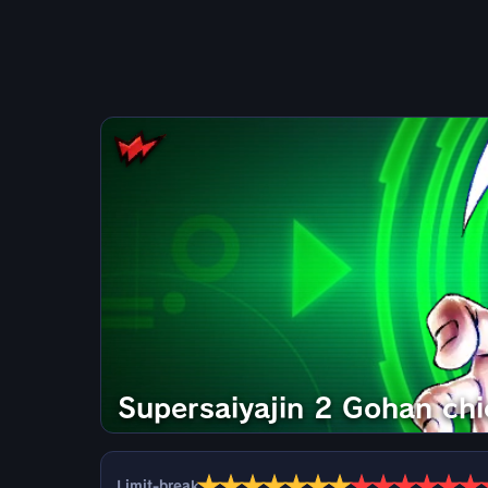
Supersaiyajin 2 Gohan chi
★
★
★
★
★
★
★
★
★
★
★
★
★
Limit-break