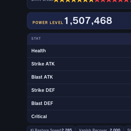
1,507,468
POWER LEVEL
STAT
Health
Strike ATK
Blast ATK
Strike DEF
Blast DEF
Critical
Ki Restore Speed
2,285
Vanish Recover
2,000
Sl