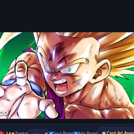
co
★
▣ Card Art Asse
14★
Zenkai
Soul Boost
Arts Boost