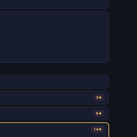
3★
6★
14★