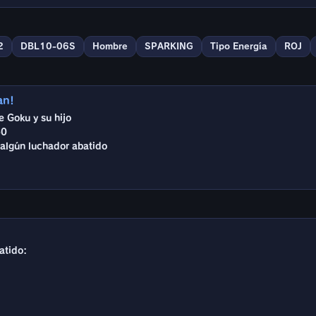
2
DBL10-06S
Hombre
SPARKING
Tipo Energía
ROJ
an!
 Goku y su hijo
50
y algún luchador abatido
atido: