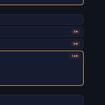
3★
6★
14★