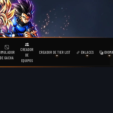
CREADOR
SIMULADOR
CREADOR DE TIER LIST
ENLACES
IDIOM
DE
DE GACHA
EQUIPOS