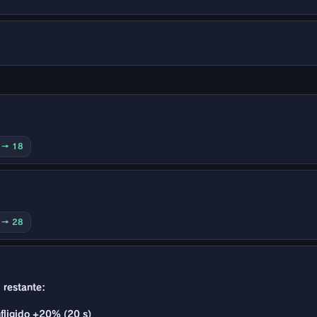
0 → 18
0 → 28
 restante:
fligido +20% (20 s)