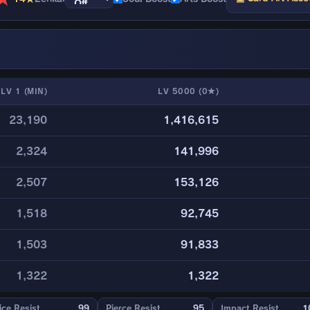
LV 1 (MIN)
LV 5000 (0★)
23,190
1,416,615
2,324
141,996
2,507
153,126
1,518
92,745
1,503
91,833
1,322
1,322
ice Resist
99
Pierce Resist
95
Impact Resist
1