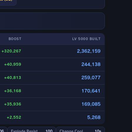
BOOST
LV 5000 BUILT
2,362,159
+320,267
244,138
+40,959
259,077
+40,813
170,641
+36,168
169,085
+35,936
5,268
+2,552
06
Explode Resist
100
Change Cool
10s