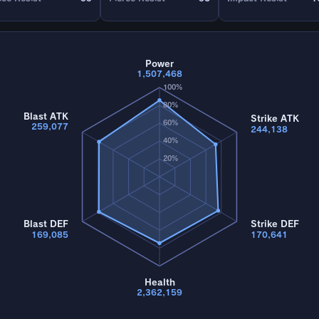
Power
1,507,468
100%
80%
Blast ATK
Strike ATK
60%
259,077
244,138
40%
20%
Blast DEF
Strike DEF
169,085
170,641
Health
2,362,159