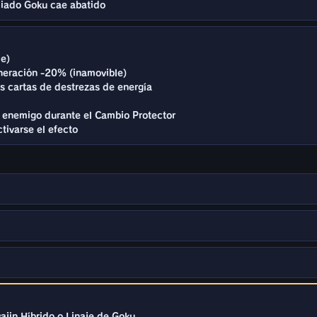
liado Goku cae abatido
le)
neración -20% (inamovible)
s cartas de destrezas de energía
e enemigo durante el Cambio Protector
tivarse el efecto
jin Híbrido o Linaje de Goku