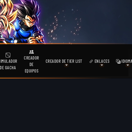
CREADOR
SIMULADOR
CREADOR DE TIER LIST
ENLACES
IDIOM
DE
DE GACHA
EQUIPOS