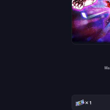
Ma
×1