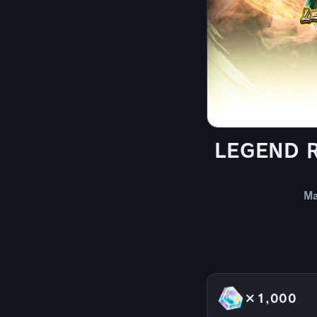
LEGEND RI
Ma
×1,000