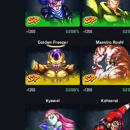
×1200
0.0109%
×1200
0.0
Golden Freezer
Maestro Roshi
×1200
0.0109%
×1200
0.0
Kyawei
Kahseral