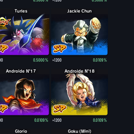
Turles
Jackie Chun
00
0.5000%
×1200
0.0109%
Androide Nº17
Androide Nº18
00
0.0109%
×1200
0.0109%
Glorio
Goku (Mini)