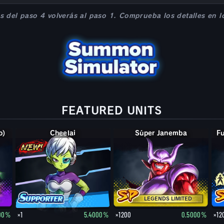
s del paso 4 volverás al paso 1. Comprueba los detalles en lo
FEATURED UNITS
o)
Cheelai
Súper Janemba
LEGENDS LIMITED
000%
×1
5.4000%
×1200
0.5000%
×12