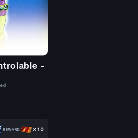
trolable -
ded
×10
REWARD