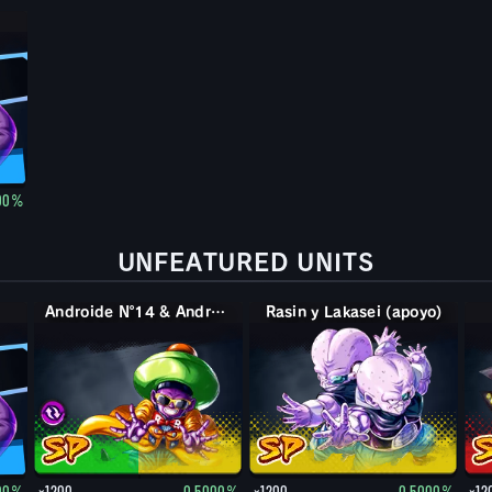
00%
UNFEATURED UNITS
Androide Nº14 & Androide Nº15
Rasin y Lakasei (apoyo)
00%
×1200
0.5000%
×1200
0.5000%
×12