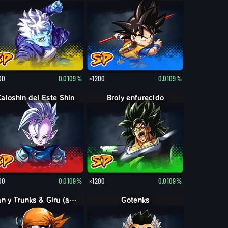
00
0.0109%
×1200
0.0109%
Kaioshin del Este Shin
Broly enfurecido
00
0.0109%
×1200
0.0109%
Pan y Trunks & Giru (apoyo)
Gotenks