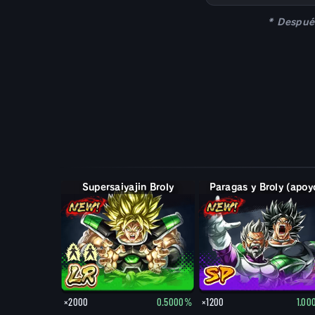
* Despué
Supersaiyajin Broly
Paragas y Broly (apoy
×2000
0.5000%
×1200
1.0