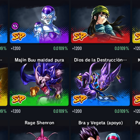
109%
×1200
0.0109%
×1200
0.0109%
×12
 (Mr. Satán (apoyo))
Majin Buu maldad pura
Dios de la Destrucción Bills
109%
×1200
0.0109%
×1200
0.0109%
×12
Rage Shenron
Bra y Vegeta (apoyo)