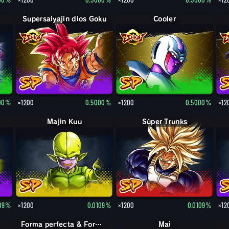
Supersaiyajin dios Goku
Cooler
00%
×1200
0.5000%
×1200
0.5000%
×12
Majin Kuu
Súper Trunks
109%
×1200
0.0109%
×1200
0.0109%
×12
Forma perfecta & Forma final Cell & Freezer
Mai