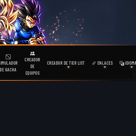
CREADOR
SIMULADOR
CREADOR DE TIER LIST
ENLACES
IDIOM
DE
DE GACHA
EQUIPOS