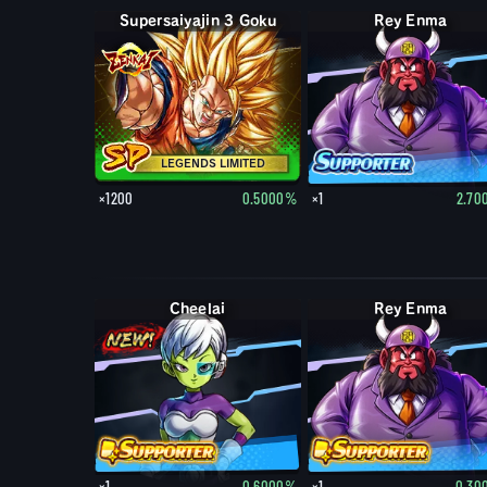
Supersaiyajin 3 Goku
Rey Enma
LEGENDS LIMITED
×1200
0.5000%
×1
2.70
Cheelai
Rey Enma
×1
0.6000%
×1
0.30