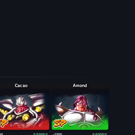
Cacao
Amond
00
0.5000%
×1200
0.5000%