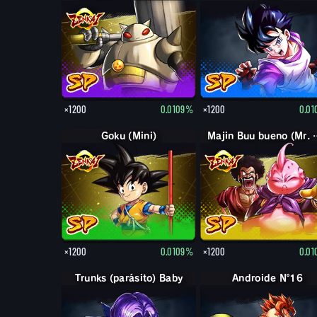
×1200
0.0109%
×1200
0.0
Goku (Mini)
Majin Buu bueno
×1200
0.0109%
×1200
0.0
Trunks (parásito) Baby
Androide Nº16