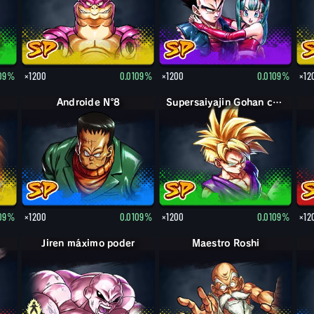
109%
×1200
0.0109%
×1200
0.0109%
×12
Androide Nº8
Supersaiyajin Gohan chico
109%
×1200
0.0109%
×1200
0.0109%
×12
Jiren máximo poder
Maestro Roshi