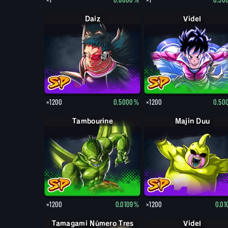
Daiz
Videl
×1200
0.5000%
×1200
0.50
Tambourine
Majin Duu
×1200
0.0109%
×1200
0.0
Tamagami Número Tres
Videl