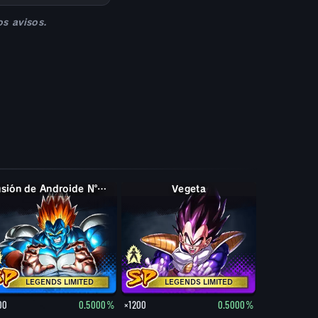
s avisos.
Fusión de Androide Nº13
Vegeta
LEGENDS LIMITED
LEGENDS LIMITED
00
0.5000%
×1200
0.5000%