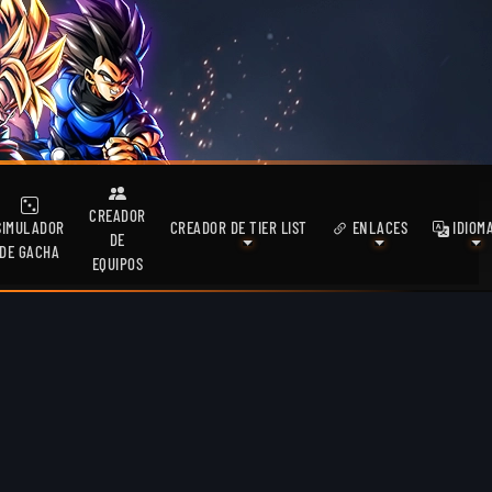
CREADOR
SIMULADOR
CREADOR DE TIER LIST
ENLACES
IDIOM
DE
DE GACHA
EQUIPOS