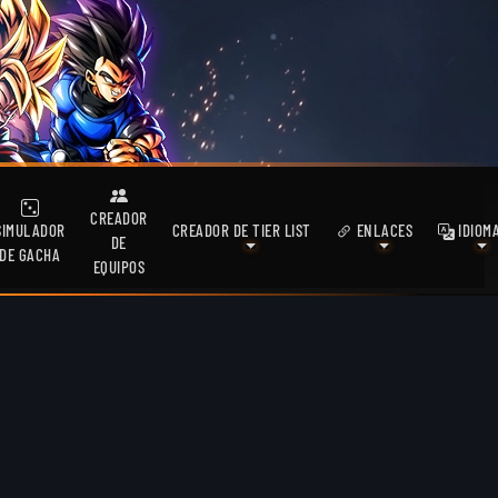
CREADOR
SIMULADOR
CREADOR DE TIER LIST
ENLACES
IDIOM
DE
DE GACHA
EQUIPOS