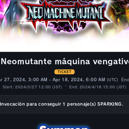
t Neomutante máquina vengativ
TICKET
r 27, 2024, 3:00 AM – Apr 18, 2024, 6:00 AM
En
(UTC)
Start: 2024/3/27 12:00 (JST) ~ End: 2024/4/18 15:00 (JST)
Invocación para conseguir 1 personaje(s) SPARKING.