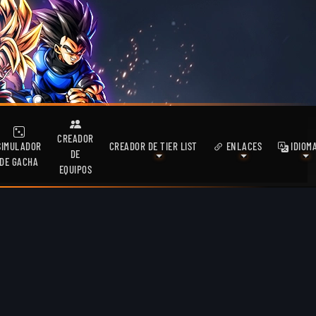
CREADOR
SIMULADOR
CREADOR DE TIER LIST
ENLACES
IDIOM
DE
DE GACHA
EQUIPOS