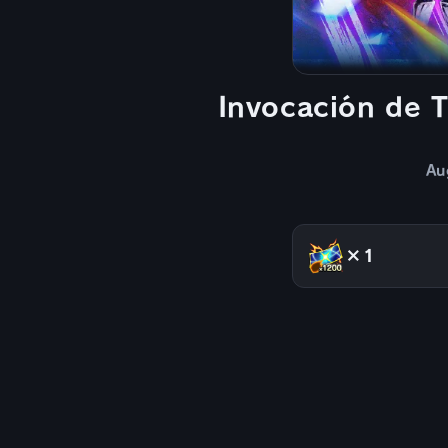
Invocación de T
Au
×1