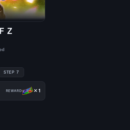
F Z
ed
STEP 7
×1
REWARD