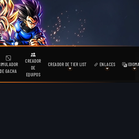
CREADOR
SIMULADOR
CREADOR DE TIER LIST
ENLACES
IDIOM
DE
DE GACHA
EQUIPOS