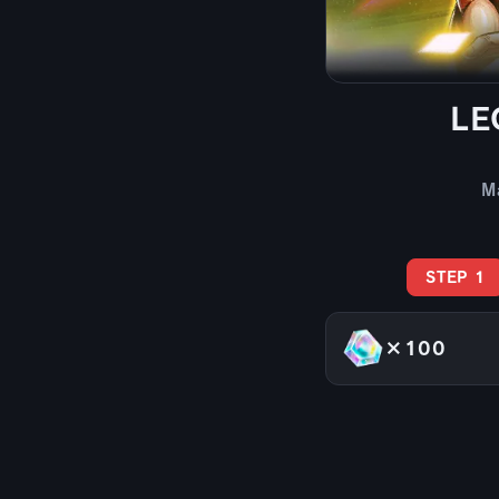
LE
M
STEP 1
×100