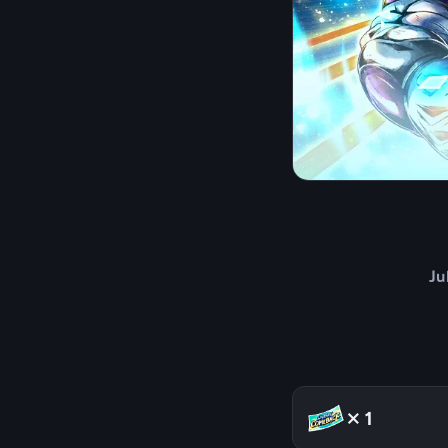
Ju
×1