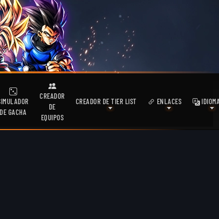
CREADOR
SIMULADOR
CREADOR DE TIER LIST
ENLACES
IDIOM
DE
DE GACHA
EQUIPOS